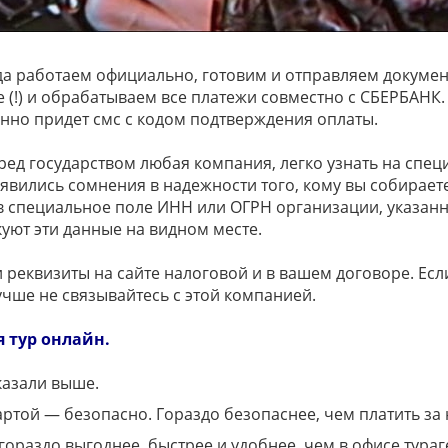
а работаем официально, готовим и отправляем документ
(!) и обрабатываем все платежи совместно с СБЕРБАНК. 
нно придет смс с кодом подтверждения оплаты.
перед государством любая компания, легко узнать на сп
явились сомнения в надежности того, кому вы собираетес
в специальное поле ИНН или ОГРН организации, указанн
ют эти данные на видном месте.
реквизиты на сайте налоговой и в вашем договоре. Если
учше не связывайтесь с этой компанией.
я тур онлайн.
казали выше.
картой — безопасно. Гораздо безопаснее, чем платить за
ораздо выгоднее, быстрее и удобнее, чем в офисе тураг