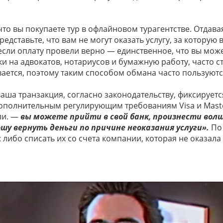
что вы покупаете тур в офлайновом турагентстве. Отдава
представьте, что вам не могут оказать услугу, за котору
если оплату провели верно — единственное, что вы мож
жки на адвокатов, нотариусов и бумажную работу, часто с
зывается, поэтому таким способом обмана часто пользуют
 ваша транзакция, согласно законодательству, фиксирует
 дополнительным регулирующим требованиям Visa и Maste
али. —
вы можете прийти в свой банк, произнести волш
шу вернуть деньги по причине неоказания услуги».
По 
либо списать их со счета компании, которая не оказала 
.